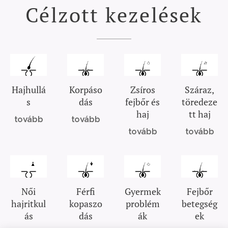
Célzott kezelések
Hajhullá
Korpáso
Zsíros
Száraz,
s
dás
fejbőr és
töredeze
haj
tt haj
tovább
tovább
tovább
tovább
Női
Férfi
Gyermek
Fejbőr
hajritkul
kopaszo
problém
betegség
ás
dás
ák
ek