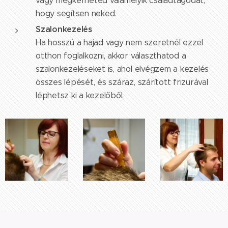
vagy megkérheted valamelyik családtagodat,
hogy segítsen neked.
Szalonkezelés
Ha hosszú a hajad vagy nem szeretnél ezzel
otthon foglalkozni, akkor választhatod a
szalonkezeléseket is, ahol elvégzem a kezelés
összes lépését, és száraz, szárított frizurával
léphetsz ki a kezelőből.