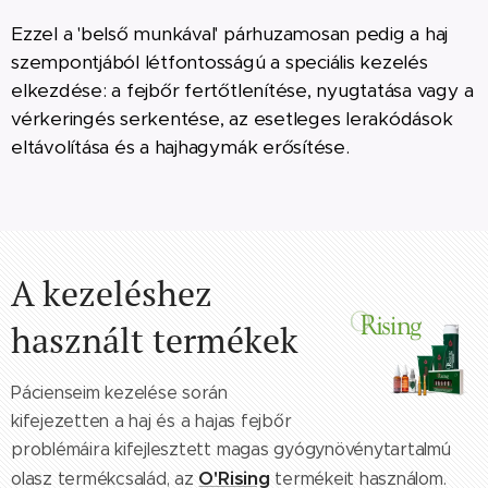
Ezzel a 'belső munkával' párhuzamosan pedig a haj
szempontjából létfontosságú a speciális kezelés
elkezdése: a fejbőr fertőtlenítése, nyugtatása vagy a
vérkeringés serkentése, az esetleges lerakódások
eltávolítása és a hajhagymák erősítése.
A kezeléshez
használt termékek
Pácienseim kezelése során
kifejezetten a haj és a hajas fejbőr
problémáira kifejlesztett magas gyógynövénytartalmú
O'Rising
olasz termékcsalád, az
termékeit használom.