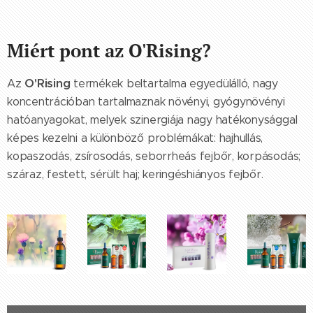
Miért pont az O'Rising?
O'Rising
Az
termékek beltartalma egyedülálló, nagy
koncentrációban tartalmaznak növényi, gyógynövényi
hatóanyagokat, melyek szinergiája nagy hatékonysággal
képes kezelni a különböző problémákat: hajhullás,
kopaszodás, zsírosodás, seborrheás fejbőr, korpásodás;
száraz, festett, sérült haj; keringéshiányos fejbőr.