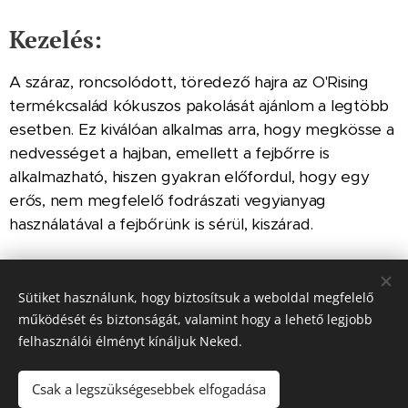
Kezelés:
A száraz, roncsolódott, töredező hajra az O'Rising
termékcsalád kókuszos pakolását ajánlom a legtöbb
esetben. Ez kiválóan alkalmas arra, hogy megkösse a
nedvességet a hajban, emellett a fejbőrre is
alkalmazható, hiszen gyakran előfordul, hogy egy
erős, nem megfelelő fodrászati vegyianyag
használatával a fejbőrünk is sérül, kiszárad.
A haj szerkezetének helyreállításával újból puha,
fényes és formázható lesz a haj.
Sütiket használunk, hogy biztosítsuk a weboldal megfelelő
működését és biztonságát, valamint hogy a lehető legjobb
felhasználói élményt kínáljuk Neked.
Csak a legszükségesebbek elfogadása
© 2025
Nagy Eszter / Hajgyógyász
I Minden jog