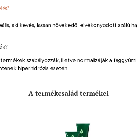
elés?
ális, aki kevés, lassan növekedő, elvékonyodott szálú haj
és?
ermékek szabályozzák, illetve normalizálják a faggyúmi
tenek hiperhidrózis esetén.
A termékcsalád termékei