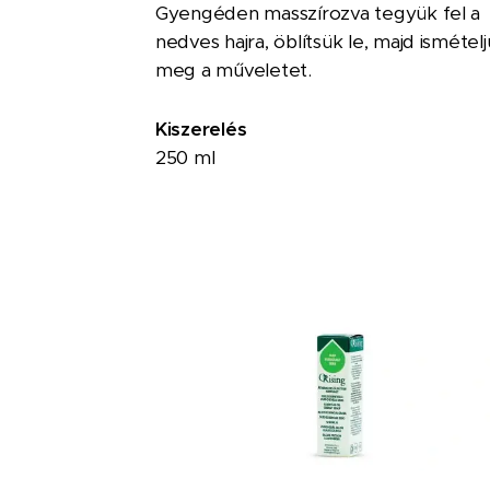
Gyengéden masszírozva tegyük fel a
nedves hajra, öblítsük le, majd ismétel
meg a műveletet.
Kiszerelés
250 ml