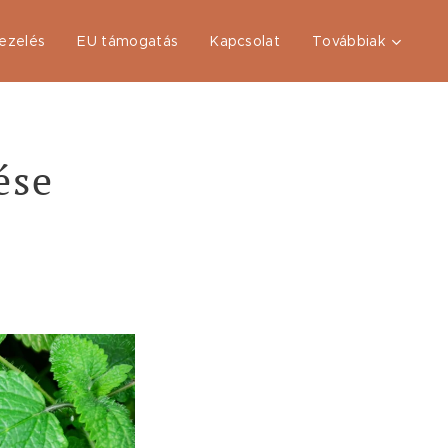
ezelés
EU támogatás
Kapcsolat
Továbbiak
ése