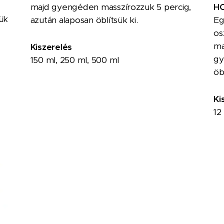
H
majd gyengéden masszírozzuk 5 percig,
jük
Eg
azután alaposan öblítsük ki.
os
ma
Kiszerelés
gy
150 ml, 250 ml, 500 ml
öb
Ki
12