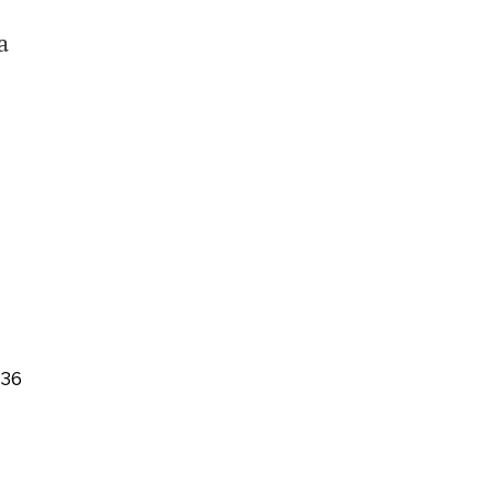
a
-36