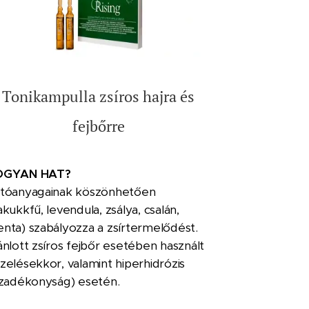
Tonikampulla zsíros hajra és
fejbőrre
OGYAN HAT?
tóanyagainak köszönhetően
akukkfű, levendula, zsálya, csalán,
nta) szabályozza a zsírtermelődést.
ánlott zsíros fejbőr esetében használt
zelésekkor, valamint hiperhidrózis
zzadékonyság) esetén.