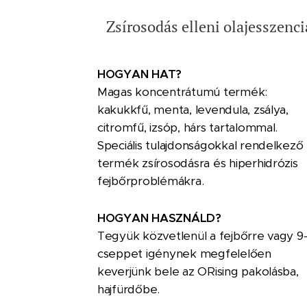
Zsírosodás elleni olajesszenci
HOGYAN HAT?
Magas koncentrátumú termék:
kakukkfű, menta, levendula, zsálya,
citromfű, izsóp, hárs tartalommal.
Speciális tulajdonságokkal rendelkező
termék zsírosodásra és hiperhidrózis
fejbőrproblémákra.
HOGYAN HASZNÁLD?
Tegyük közvetlenül a fejbőrre vagy 9
cseppet igénynek megfelelően
keverjünk bele az ORising pakolásba,
hajfürdőbe.