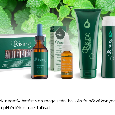
sok negatív hatást von maga után: haj - és fejbőrvékony
ai pH érték elmozdulását.