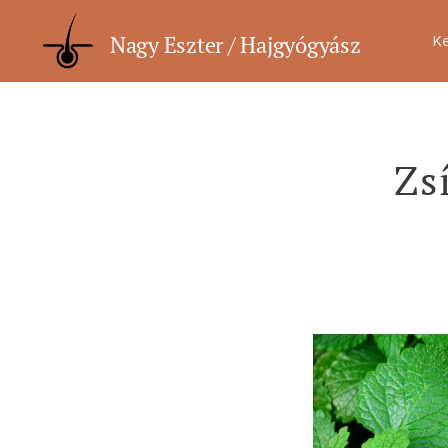
Nagy Eszter / Hajgyógyász
K
Zs