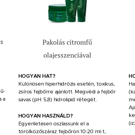
os
Pakolás citromfű
olajesszenciával
H
HOGYAN HAT?
Ha
Különösen hiperhidrózis esetén, toxikus,
fű-
(k
zsíros fejbőrre ajánlott. Megvédi a fejbőr
a a
me
savas (pH: 5,8) hidrolipid rétegét.
Aj
ke
HOGYAN HASZNÁLD?
(i
Egyenletesen oszlassunk el a
törölközőszáraz fejbőrön 10-20 ml-t,