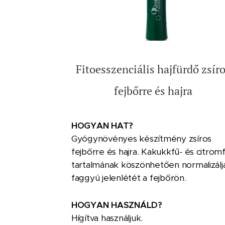
Fitoesszenciális hajfürdő zsír
fejbőrre és hajra
HOGYAN HAT?
Gyógynövényes készítmény zsíros
fejbőrre és hajra. Kakukkfű- és citrom
tartalmának köszönhetően normalizálj
faggyú jelenlétét a fejbőrön.
HOGYAN HASZNÁLD?
Hígítva használjuk.