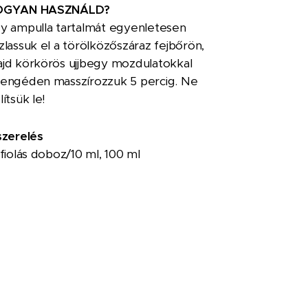
OGYAN HASZNÁLD?
y ampulla tartalmát egyenletesen
zlassuk el a törölközőszáraz fejbőrön,
jd körkörös ujjbegy mozdulatokkal
engéden masszírozzuk 5 percig. Ne
lítsük le!
szerelés
 fiolás doboz/10 ml, 100 ml