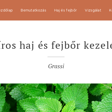
ezdőlap
Bemutatkozás
Haj és fejbőr
Vizsgálat
K
íros haj és fejbőr kezel
Grassi