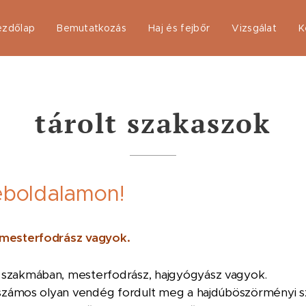
ezdőlap
Bemutatkozás
Haj és fejbőr
Vizsgálat
K
tárolt szakaszok
eboldalamon!
 mesterfodrász vagyok.
 szakmában, mesterfodrász, hajgyógyász vagyok.
t számos olyan vendég fordult meg a hajdúböszörményi s