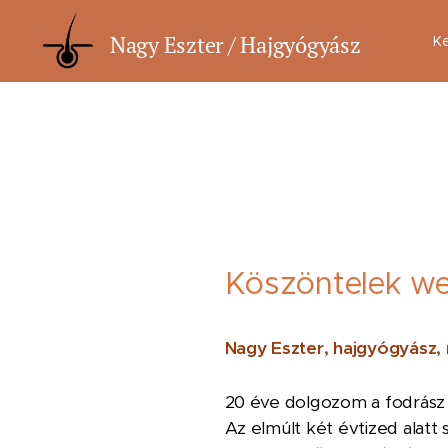
Nagy Eszter / Hajgyógyász
K
Köszöntelek w
Nagy Eszter, hajgyógyász,
20 éve dolgozom a fodrász
Az elmúlt két évtized alat