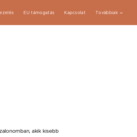
ezelés
EU támogatás
Kapcsolat
Továbbiak
zalonomban, akik kisebb