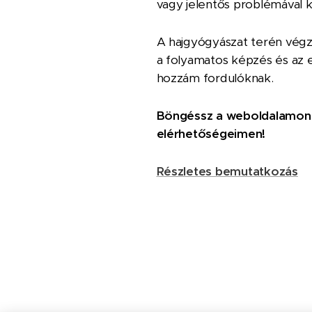
vagy jelentős problémával kü
A hajgyógyászat terén végz
a folyamatos képzés és az e
hozzám fordulóknak.
Böngéssz a weboldalamon, 
elérhetőségeimen!
Részletes bemutatkozás