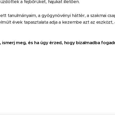
zdöttek a fejbőrüket, hajukat illetően.
ett tanulmányaim, a gyógynövényi háttér, a szakmai csa
lmúlt évek tapasztalata adja a kezembe azt az eszközt, 
ismerj meg, és ha úgy érzed, hogy bizalmadba fogadn