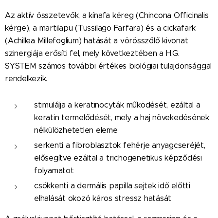
Az aktív összetevők, a kínafa kéreg (Chincona Officinalis
kérge), a martilapu (Tussilago Farfara) és a cickafark
(Achillea Millefoglium) hatását a vörösszőlő kivonat
szinergiája erősíti fel, mely következtében a H.G.
SYSTEM számos további értékes biológiai tulajdonsággal
rendelkezik.
stimulálja a keratinocyták működését, ezáltal a
keratin termelődését, mely a haj növekedésének
nélkülözhetetlen eleme
serkenti a fibroblasztok fehérje anyagcseréjét,
elősegítve ezáltal a trichogenetikus képződési
folyamatot
csökkenti a dermális papilla sejtek idő előtti
elhalását okozó káros stressz hatását