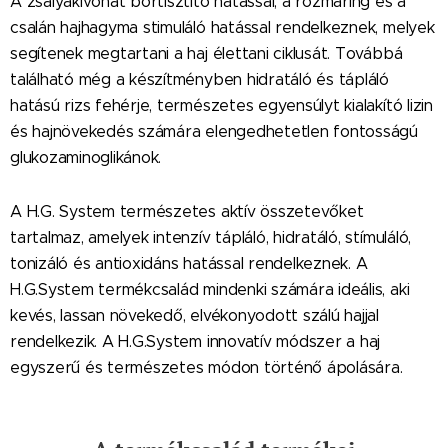
A zsályakivonat bőrtisztító hatással, a rozmaring és a
csalán hajhagyma stimuláló hatással rendelkeznek, melyek
segítenek megtartani a haj élettani ciklusát. Továbbá
található még a készítményben hidratáló és tápláló
hatású rizs fehérje, természetes egyensúlyt kialakító lizin
és hajnövekedés számára elengedhetetlen fontosságú
glukozaminoglikánok.
A H.G. System természetes aktív összetevőket
tartalmaz, amelyek intenzív tápláló, hidratáló, stímuláló,
tonizáló és antioxidáns hatással rendelkeznek. A
H.G.System termékcsalád mindenki számára ideális, aki
kevés, lassan növekedő, elvékonyodott szálú hajjal
rendelkezik. A H.G.System innovatív módszer a haj
egyszerű és természetes módon történő ápolására.