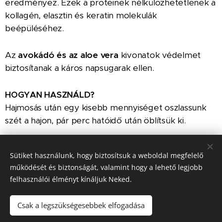
eredményez. Ezek a proteinek nélkülözhetetlenek a
kollagén, elasztin és keratin molekulák
beépüléséhez.
Az
avokádó és az aloe vera
kivonatok védelmet
biztosítanak a káros napsugarak ellen.
HOGYAN HASZNÁLD?
Hajmosás után egy kisebb mennyiséget oszlassunk
szét a hajon, pár perc hatóidő után öblítsük ki.
Kiszerelés
Sütiket használunk, hogy biztosítsuk a weboldal megfelelő
125 ml
működését és biztonságát, valamint hogy a lehető legjobb
felhasználói élményt kínáljuk Neked.
Csak a legszükségesebbek elfogadása
© 2025
Nagy Eszter / Hajgyógyász
I Minden jog