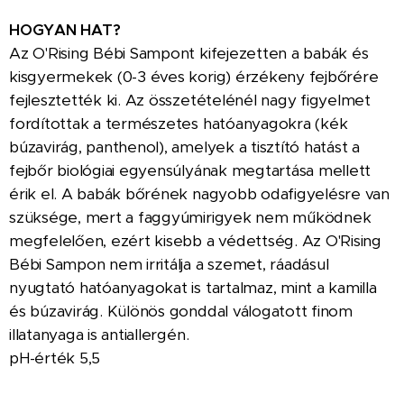
HOGYAN HAT?
Az O'Rising Bébi Sampont kifejezetten a babák és
kisgyermekek (0-3 éves korig) érzékeny fejbőrére
fejlesztették ki. Az összetételénél nagy figyelmet
fordítottak a természetes hatóanyagokra (kék
búzavirág, panthenol), amelyek a tisztító hatást a
fejbőr biológiai egyensúlyának megtartása mellett
érik el. A babák bőrének nagyobb odafigyelésre van
szüksége, mert a faggyúmirigyek nem működnek
megfelelően, ezért kisebb a védettség. Az O'Rising
Bébi Sampon nem irritálja a szemet, ráadásul
nyugtató hatóanyagokat is tartalmaz, mint a kamilla
és búzavirág. Különös gonddal válogatott finom
illatanyaga is antiallergén.
pH-érték 5,5