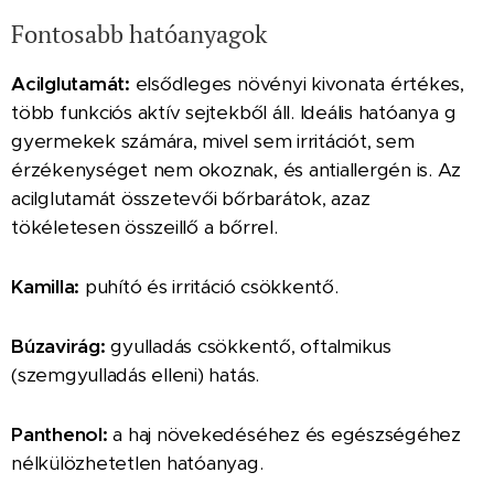
Fontosabb hatóanyagok
Acilglutamát:
elsődleges növényi kivonata értékes,
több funkciós aktív sejtekből áll. Ideális hatóanya g
gyermekek számára, mivel sem irritációt, sem
érzékenységet nem okoznak, és antiallergén is. Az
acilglutamát összetevői bőrbarátok, azaz
tökéletesen összeillő a bőrrel.
Kamilla:
puhító és irritáció csökkentő.
Búzavirág:
gyulladás csökkentő, oftalmikus
(szemgyulladás elleni) hatás.
Panthenol:
a haj növekedéséhez és egészségéhez
nélkülözhetetlen hatóanyag.