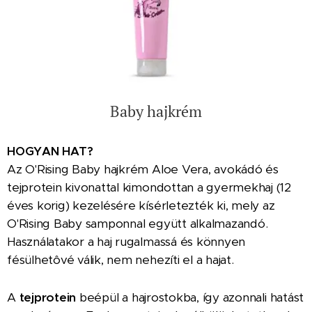
Baby hajkrém
HOGYAN HAT?
Az O'Rising Baby hajkrém Aloe Vera, avokádó és
tejprotein kivonattal kimondottan a gyermekhaj (12
éves korig) kezelésére kísérletezték ki, mely az
O'Rising Baby samponnal együtt alkalmazandó.
Használatakor a haj rugalmassá és könnyen
fésülhetôvé válik, nem nehezíti el a hajat.
A
tejprotein
beépül a hajrostokba, így azonnali hatást